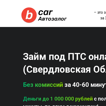
– это 
за
Займ под ПТС онл
(Свердловская Об
Без комиссий
за 40-60 мину
Деньги до 1 000 000 рублей
с по