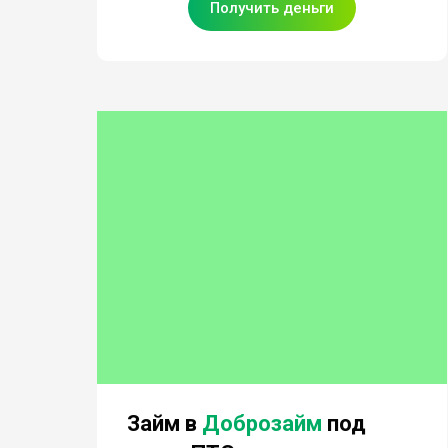
Получить деньги
Займ в
Доброзайм
под