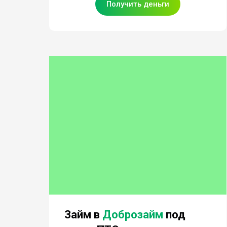
Получить деньги
Займ в
Доброзайм
под