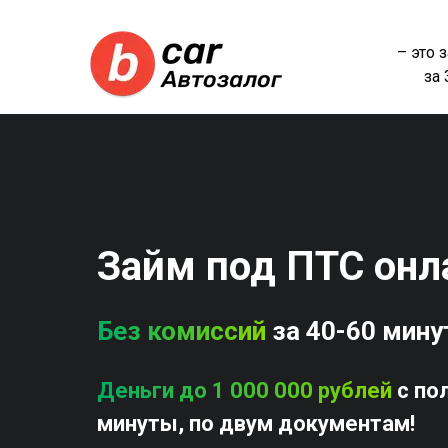
– это 
за
Займ под ПТС онл
Без комиссий
за 40-60 мину
Деньги до 1 000 000 рублей
с по
минуты, по двум документам!