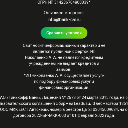
ОГРН ИП 314236704800039*
Остались вопросы:
info@bank-car.ru
Сравнить условия
Сайт носит информационный характер и не
является публичной офертой. ИП
Николаенко А. А. не является кредитным
учреждением, не выдает кредитов и
займов.
*ИП Николаенко А. А. осуществляет услуги
по подбору финансовых услуг и
финансовых организаций.
 АО «Тинькофф Банк», Лицензия № 2673 от 24 марта 2015 года, на 
льзовательского соглашения с биржей Leads.su, id вебмастера 1351
 ООО МКК «ЕСП Автокэш», номер в реестре ЦБ 2103045009684, на 
договора 2022-БР-МКК-003 от 01 февраля 2022 года.