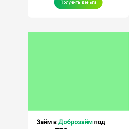
Получить деньги
Займ в
Доброзайм
под