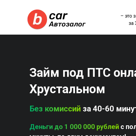
– это 
за
Займ под ПТС онла
Хрустальном
Без комиссий
за 40-60 мину
Деньги до 1 000 000 рублей
с по