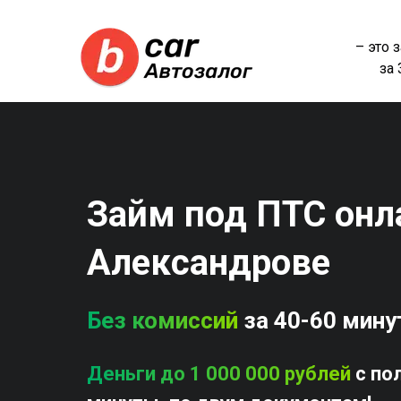
– это 
за
Займ под ПТС онл
Александрове
Без комиссий
за 40-60 мину
Деньги до 1 000 000 рублей
с по