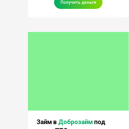
Получить деньги
Займ в
Доброзайм
под